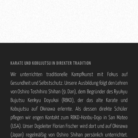
KARATE UND KOBUJUTSU IN DIREKTER TRADITION
Wir unterrichten traditionelle Kampfkunst mit Fokus auf
Gesundheit und Selbstschutz. Unsere Ausbildung folgt den Lehren
von Oshiro Toshihiro Shihan (9. Dan), dem Begründer des Ryukyu
Bujutsu Kenkyu Doyukai (RBKD), der das alte Karate und
Kobujutsu auf Okinawa erlernte. Als dessen direkte Schüler
pflegen wir engen Kontakt zum RBKD-Honbu-Dojo in San Mateo
(USA). Unser Dojoleiter Florian Fischer wird dort und auf Okinawa
(Japan) regelmäßig von Oshiro Shihan persönlich unterrichtet.