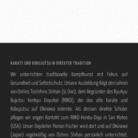
KARATE UND KOBUJUTSU IN DIREKTER TRADITION
Wir unterrichten traditionelle Kampfkunst mit Fokus auf
Gesundheit und Selbstschutz. Unsere Ausbildung folgt den Lehren
von Oshiro Toshihiro Shihan (9. Dan), dem Begründer des Ryukyu
Bujutsu Kenkyu Doyukai (RBKD), der das alte Karate und
Kobujutsu auf Okinawa erlernte. Als dessen direkte Schüler
pflegen wir engen Kontakt zum RBKD-Honbu-Dojo in San Mateo
(USA). Unser Dojoleiter Florian Fischer wird dort und auf Okinawa
(Japan) regelmäßig von Oshiro Shihan persönlich unterrichtet.