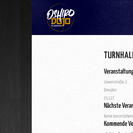
TURNHALL
Veranstaltun
Löwenstraße 2
Dresden
01127
Nächste Vera
Keine bevorstehen
Kommende Ve