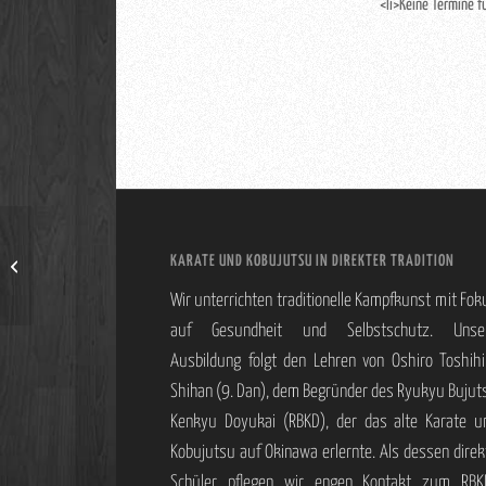
<li>Keine Termine f
KARATE UND KOBUJUTSU IN DIREKTER TRADITION
Sportcamp Regen
Wir unterrichten traditionelle Kampfkunst mit Fok
auf Gesundheit und Selbstschutz. Unse
Ausbildung folgt den Lehren von Oshiro Toshihi
Shihan (9. Dan), dem Begründer des Ryukyu Bujut
Kenkyu Doyukai (RBKD), der das alte Karate u
Kobujutsu auf Okinawa erlernte. Als dessen direk
Schüler pflegen wir engen Kontakt zum RBK