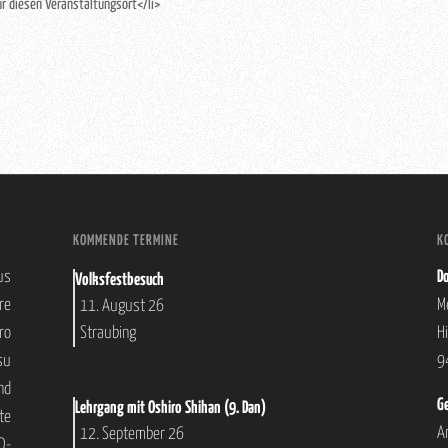
ür diesen Veranstaltungsort</li>
KOMMENDE TERMINE
K
us
Do
Volksfestbesuch
re
M
11. August 26
Straubing
ro
H
su
9
nd
Ge
Lehrgang mit Oshiro Shihan (9. Dan)
te
A
12. September 26
D-