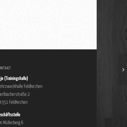
ONTAKT
Rom
jo (Trainingshalle)
ehrzweckhalle Feldkirchen
ierlbacherstraße 2
4351 Feldkirchen
schäftsstelle
m Müllerberg 6