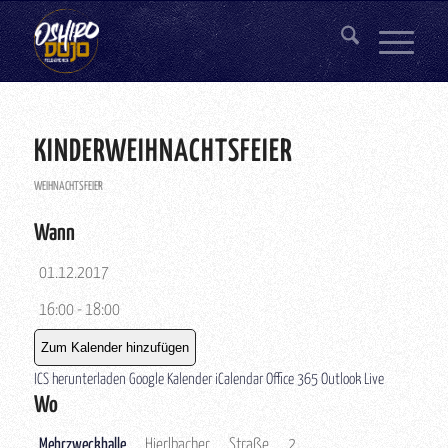
KINDERWEIHNACHTSFEIER
WEIHNACHTSFEIER
Wann
01.12.2017
16:00 - 18:00
Zum Kalender hinzufügen
ICS herunterladen
Google Kalender
iCalendar
Office 365
Outlook Live
Wo
Mehrzweckhalle
Hierlbacher Straße 2,