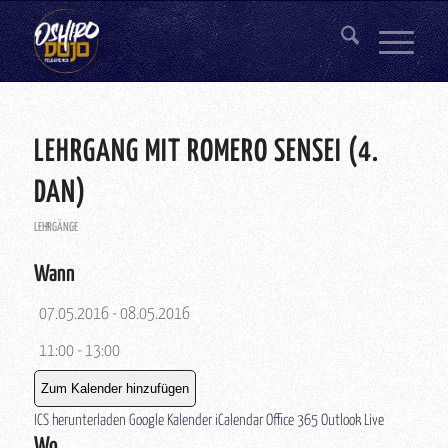
LEHRGANG MIT ROMERO SENSEI (4.
DAN)
LEHRGÄNGE
Wann
07.05.2016 - 08.05.2016
11:00 - 13:00
Zum Kalender hinzufügen
ICS herunterladen
Google Kalender
iCalendar
Office 365
Outlook Live
Wo