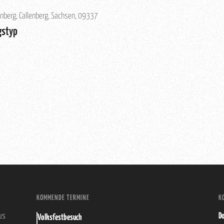
berg, Callenberg, Sachsen, 09337
gstyp
KOMMENDE TERMINE
K
us
Do
Volksfestbesuch