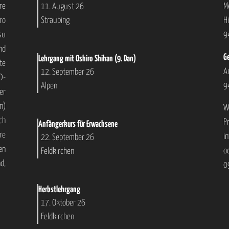
re
M
11. August 26
Straubing
ro
H
su
9
nd
Ge
Lehrgang mit Oshiro Shihan (9. Dan)
te
A
12. September 26
D-
9
Alpen
er
n)
W
ch
P
Anfängerkurs für Erwachsene
re
i
22. September 26
en
o
Feldkirchen
d,
0
Herbstlehrgang
17. Oktober 26
Feldkirchen