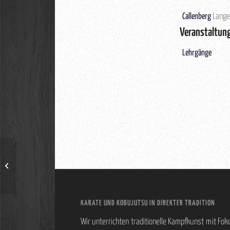
Callenberg
Langen
Veranstaltun
Lehrgänge
Ascania Cup 2023
KARATE UND KOBUJUTSU IN DIREKTER TRADITION
Wir unterrichten traditionelle Kampfkunst mit Fok