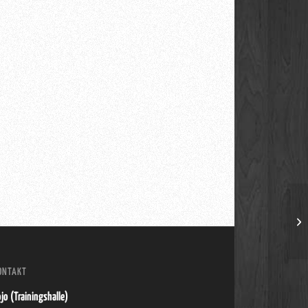
Bou
ONTAKT
jo (Trainingshalle)