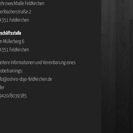
ehrzweckhalle Feldkirchen
ierlbacherstraße 2
4351 Feldkirchen
schäftsstelle
m Müllerberg 6
4351 Feldkirchen
eitere Informationen und Vereinbarung eines
robetrainings:
nfo@oshiro-dojo-feldkirchen.de
der
9420/8039385