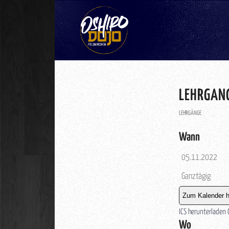
LEHRGANG
LEHRGÄNGE
Wann
05.11.2022
Ganztägig
Zum Kalender h
ICS herunterladen
Wo