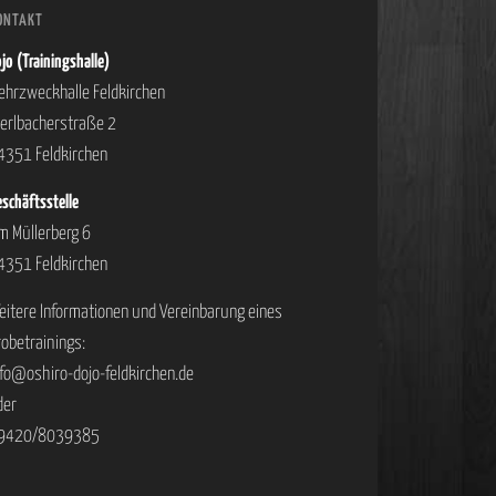
ONTAKT
jo (Trainingshalle)
ehrzweckhalle Feldkirchen
ierlbacherstraße 2
4351 Feldkirchen
schäftsstelle
m Müllerberg 6
4351 Feldkirchen
eitere Informationen und Vereinbarung eines
robetrainings:
nfo@oshiro-dojo-feldkirchen.de
der
9420/8039385