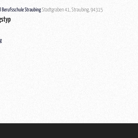
rl Berufsschule Straubing
Stadtgraben 41, Straubing, 94315
gstyp
ng