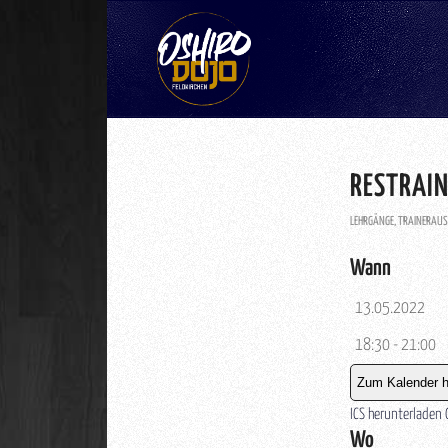
RESTRAIN
LEHRGÄNGE
,
TRAINERAUS
Wann
13.05.2022
18:30 - 21:00
Zum Kalender h
ICS herunterladen
Wo