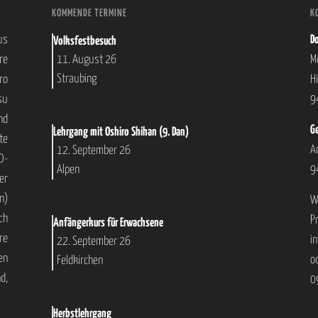
KOMMENDE TERMINE
K
us
Do
Volksfestbesuch
re
M
11. August 26
Straubing
ro
H
su
9
nd
Ge
Lehrgang mit Oshiro Shihan (9. Dan)
te
A
12. September 26
D-
9
Alpen
er
n)
W
ch
P
Anfängerkurs für Erwachsene
re
i
22. September 26
en
o
Feldkirchen
d,
0
Herbstlehrgang