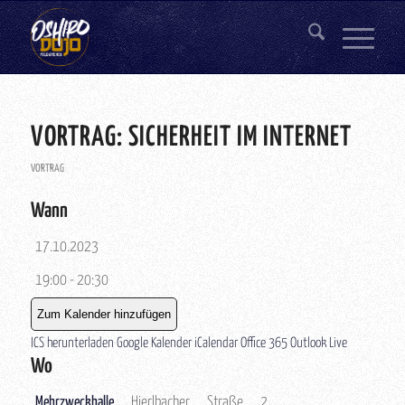
VORTRAG: SICHERHEIT IM INTERNET
VORTRAG
Wann
17.10.2023
19:00 - 20:30
Zum Kalender hinzufügen
ICS herunterladen
Google Kalender
iCalendar
Office 365
Outlook Live
Wo
Mehrzweckhalle
Hierlbacher Straße 2,