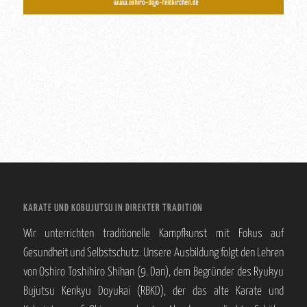
KARATE UND KOBUJUTSU IN DIREKTER TRADITION
Wir unterrichten traditionelle Kampfkunst mit Fokus auf
Gesundheit und Selbstschutz. Unsere Ausbildung folgt den Lehren
von Oshiro Toshihiro Shihan (9. Dan), dem Begründer des Ryukyu
Bujutsu Kenkyu Doyukai (RBKD), der das alte Karate und