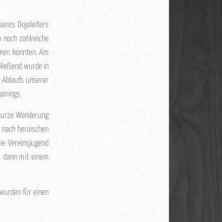
eres Dojoleiters
n noch zahlreiche
mmen konnten. Am
ließend wurde in
s Ablaufs unserer
ainings.
 kurze Wanderung
h nach heroischen
ie Vereinsjugend
de dann mit einem
 wurden für einen