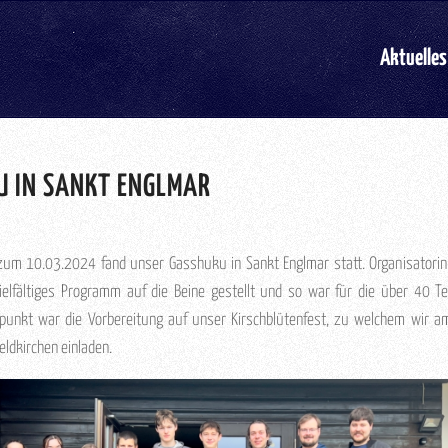
Aktuelles
U IN SANKT ENGLMAR
zum 10.03.2024 fand unser Gasshuku in Sankt Englmar statt. Organisatorin 
vielfältiges Programm auf die Beine gestellt und so war für die über 40 Te
punkt war die Vorbereitung auf unser Kirschblütenfest, zu welchem wir 
eldkirchen einladen.