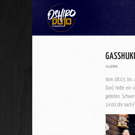
GASSHUK
ALLGEMEIN
Vom 08.03. bis 
Dan) hatte ein 
geboten. Schwer
14:00 Uhr nach F