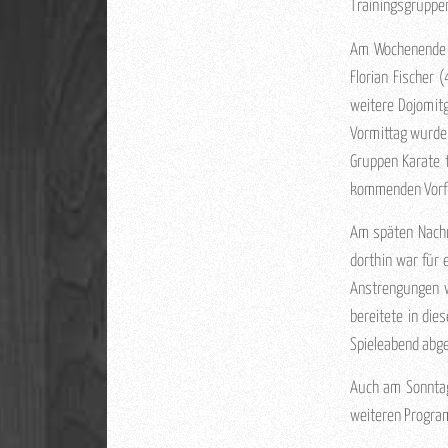
Trainingsgruppen
Am Wochenende w
Florian Fischer 
weitere Dojomit
Vormittag wurde
Gruppen Karate t
kommenden Vorfüh
Am späten Nachm
dorthin war für 
Anstrengungen w
bereitete in die
Spieleabend abg
Auch am Sonntagv
weiteren Program