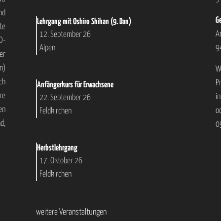
nd
Ge
Lehrgang mit Oshiro Shihan (9. Dan)
te
A
12. September 26
D-
9
Alpen
er
n)
W
ch
P
Anfängerkurs für Erwachsene
re
i
22. September 26
en
o
Feldkirchen
d,
0
Herbstlehrgang
17. Oktober 26
Feldkirchen
weitere Veranstaltungen