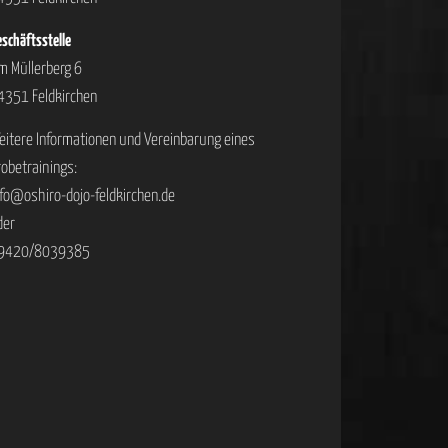
schäftsstelle
m Müllerberg 6
4351 Feldkirchen
eitere Informationen und Vereinbarung eines
robetrainings:
nfo@oshiro-dojo-feldkirchen.de
der
9420/8039385