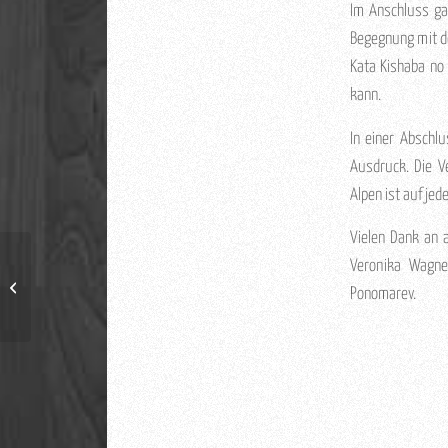
Im Anschluss gab
Begegnung mit de
Kata Kishaba no 
kann.
In einer Abschl
Ausdruck. Die V
Alpen ist auf jede
Vielen Dank an 
Veronika Wagner
Erste Prüfung zum Shodan-Ho
Ponomarev.