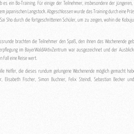
 es ein Bo-Training. Für einige der Teilnehmer, insbesondere der jüngeren,
m japanischen Langstock. Abgeschlossen wurde das Training durch eine Präs
Sai Sho durch die fortgeschrittenen Schüler, um zu zeigen, wohin die Kobuj
ussrunde brachten die Teilnehmer den Spaß, den ihnen das Wochenende ge
erpflegung im BayerWaldAktivZentrum war ausgezeichnet und der Ausblick
n Fall eine Reise wert.
alle Helfer, die dieses rundum gelungene Wochenende möglich gemacht hab
, Elisabeth Fischer, Simon Buchner, Felix Steindl, Sebastian Becker und