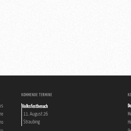
KOMMENDE TERMINE
K
us
Do
Volksfestbesuch
re
M
11. August 26
Straubing
ro
H
su
9