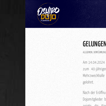
GELUNGEN
ALLGEMEIN
,
VORFÜHRUNG
Am 14.04.2024 fe
zum 40-jährige
Mehrzweckhalle 
gelohnt.
Nach der Eröffnu
Dojomitglieder 