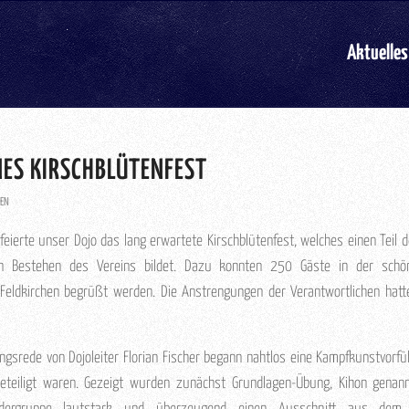
Aktuelles
ES KIRSCHBLÜTENFEST
EN
ierte unser Dojo das lang erwartete Kirschblütenfest, welches einen Teil de
n Bestehen des Vereins bildet. Dazu konnten 250 Gäste in der sch
Feldkirchen begrüßt werden. Die Anstrengungen der Verantwortlichen hatt
ngsrede von Dojoleiter Florian Fischer begann nahtlos eine Kampfkunstvorf
beteiligt waren. Gezeigt wurden zunächst Grundlagen-Übung, Kihon genan