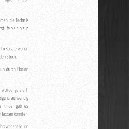
m Programm zur
rmen, die Technik
stufe bis hin zur
. Im Karate waren
den Stock.
un durch Florian
 wurde gefeiert.
 eigens aufwendig
ie Kinder gab es
n lassen konnten.
rzweckhalle ihr