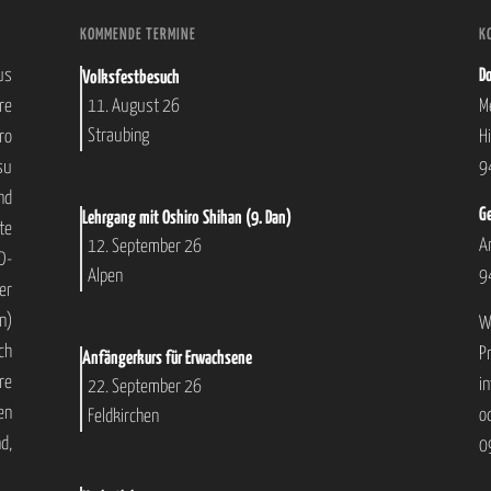
KOMMENDE TERMINE
K
us
Do
Volksfestbesuch
re
M
11. August 26
Straubing
ro
H
su
9
nd
Ge
Lehrgang mit Oshiro Shihan (9. Dan)
te
A
12. September 26
D-
9
Alpen
er
n)
W
ch
P
Anfängerkurs für Erwachsene
re
i
22. September 26
en
o
Feldkirchen
d,
0