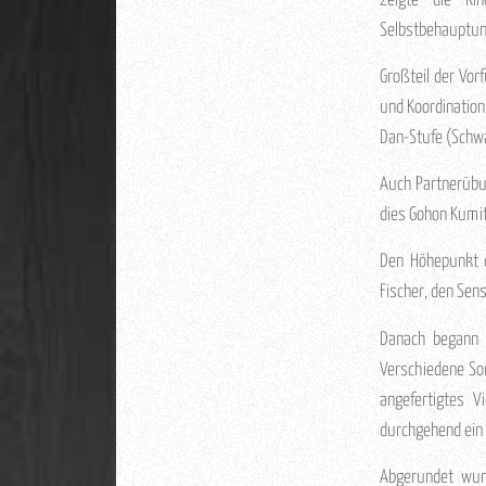
zeigte die Ki
Selbstbehauptung
Großteil der Vor
und Koordination
Dan-Stufe (Schw
Auch Partnerübun
dies Gohon Kumi
Den Höhepunkt d
Fischer, den Sens
Danach begann d
Verschiedene Sor
angefertigtes V
durchgehend ein 
Abgerundet wur