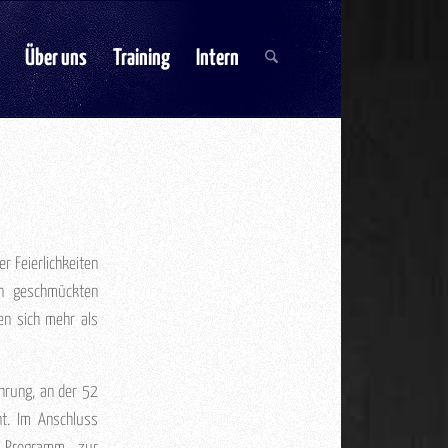
Über uns
Training
Intern
r Feierlichkeiten
ön geschmückten
en sich mehr als
ührung, an der 52
nt. Im Anschluss