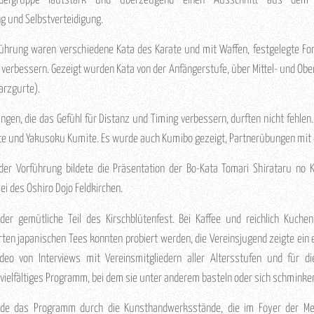
ndergruppe lautstark und überzeugend einen Ausschnitt aus de
 und Selbstverteidigung.
führung waren verschiedene Kata des Karate und mit Waffen, festgelegte Fo
 verbessern. Gezeigt wurden Kata von der Anfängerstufe, über Mittel- und Ober
arzgurte).
gen, die das Gefühl für Distanz und Timing verbessern, durften nicht fehlen
te und Yakusoku Kumite. Es wurde auch Kumibo gezeigt, Partnerübungen mit 
er Vorführung bildete die Präsentation der Bo-Kata Tomari Shirataru no K
ei des Oshiro Dojo Feldkirchen.
er gemütliche Teil des Kirschblütenfest. Bei Kaffee und reichlich Kuchen
ten japanischen Tees konnten probiert werden, die Vereinsjugend zeigte ein
ideo von Interviews mit Vereinsmitgliedern aller Altersstufen und für d
vielfältiges Programm, bei dem sie unter anderem basteln oder sich schminke
de das Programm durch die Kunsthandwerksstände, die im Foyer der Meh