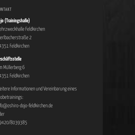
ONTAKT
jo (Trainingshalle)
ehrzweckhalle Feldkirchen
ierlbacherstraße 2
4351 Feldkirchen
schäftsstelle
m Müllerberg 6
4351 Feldkirchen
eitere Informationen und Vereinbarung eines
robetrainings:
nfo@oshiro-dojo-feldkirchen.de
der
9420/8039385