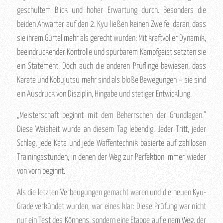
geschultem Blick und hoher Erwartung durch. Besonders die
beiden Anwärter auf den 2. Kyu ließen keinen Zweifel daran, dass
sie ihrem Gürtel mehr als gerecht wurden: Mit kraftvoller Dynamik,
beeindruckender Kontrolle und spürbarem Kampfgeist setzten sie
ein Statement. Doch auch die anderen Prüflinge bewiesen, dass
Karate und Kobujutsu mehr sind als bloße Bewegungen – sie sind
ein Ausdruck von Disziplin, Hingabe und stetiger Entwicklung.
„Meisterschaft beginnt mit dem Beherrschen der Grundlagen.“
Diese Weisheit wurde an diesem Tag lebendig. Jeder Tritt, jeder
Schlag, jede Kata und jede Waffentechnik basierte auf zahllosen
Trainingsstunden, in denen der Weg zur Perfektion immer wieder
von vorn beginnt.
Als die letzten Verbeugungen gemacht waren und die neuen Kyu-
Grade verkündet wurden, war eines klar: Diese Prüfung war nicht
nur ein Test des Könnens, sondern eine Etappe auf einem Weg, der