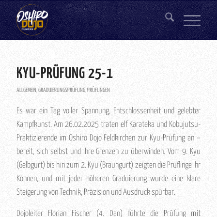
KYU-PRÜFUNG 25-1
ALLGEMEIN
,
GRADUIERUNGSPRÜFUNG
,
PRÜFUNGEN
Es war ein Tag voller Spannung, Entschlossenheit und gelebter
Kampfkunst. Am 26.02.2025 traten elf Karateka und Kobujutsu-
Praktizierende im Oshiro Dojo Feldkirchen zur Kyu-Prüfung an –
bereit, sich selbst und ihre Grenzen zu überwinden. Vom 9. Kyu
(Gelbgurt) bis hin zum 2. Kyu (Braungurt) zeigten die Prüflinge ihr
Können, und mit jeder höheren Graduierung wurde eine klare
Steigerung von Technik, Präzision und Ausdruck spürbar.
Dojoleiter Florian Fischer (4. Dan) führte die Prüfung mit