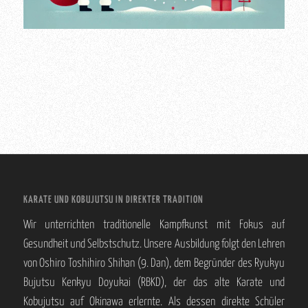
KARATE UND KOBUJUTSU IN DIREKTER TRADITION
Wir unterrichten traditionelle Kampfkunst mit Fokus auf
Gesundheit und Selbstschutz. Unsere Ausbildung folgt den Lehren
von Oshiro Toshihiro Shihan (9. Dan), dem Begründer des Ryukyu
Bujutsu Kenkyu Doyukai (RBKD), der das alte Karate und
Kobujutsu auf Okinawa erlernte. Als dessen direkte Schüler