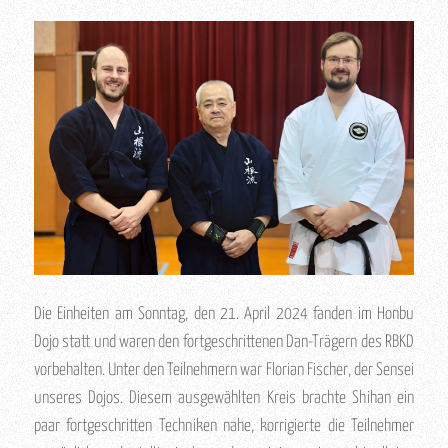
Die Einheiten am Sonntag, den 21. April 2024 fanden im Honbu
Dojo statt und waren den fortgeschrittenen Dan-Trägern des RBKD
vorbehalten. Unter den Teilnehmern war Florian Fischer, der Sensei
unseres Dojos. Diesem ausgewählten Kreis brachte Shihan ein
paar fortgeschritten Techniken nahe, korrigierte die Teilnehmer