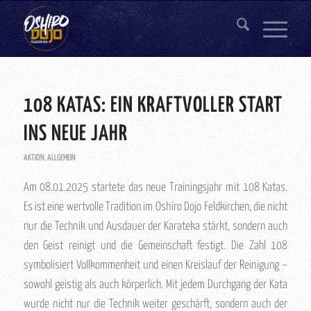
108 KATAS: EIN KRAFTVOLLER START
INS NEUE JAHR
AKTION
,
ALLGEMEIN
Am 08.01.2025 startete das neue Trainingsjahr mit 108 Katas.
Es ist eine wertvolle Tradition im Oshiro Dojo Feldkirchen, die nicht
nur die Technik und Ausdauer der Karateka stärkt, sondern auch
den Geist reinigt und die Gemeinschaft festigt. Die Zahl 108
symbolisiert Vollkommenheit und einen Kreislauf der Reinigung –
sowohl geistig als auch körperlich. Mit jedem Durchgang der Kata
wurde nicht nur die Technik weiter geschärft, sondern auch der