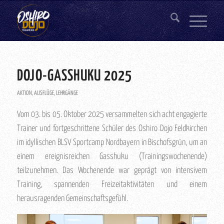
DOJO-GASSHUKU 2025
AKTION
,
AUSFLÜGE
,
LEHRGÄNGE
Vom 03. bis 05. Oktober 2025 versammelten sich acht engagierte
Trainer und fortgeschrittene Schüler des Oshiro Dojo Feldkirchen
im idyllischen BLSV Sportcamp Nordbayern in Bischofsgrün, um an
einem ereignisreichen Gasshuku (Trainingswochenende)
teilzunehmen. Das Wochenende war geprägt von intensivem
Training, spannenden Freizeitaktivitäten und einem
herausragenden Gemeinschaftsgefühl.