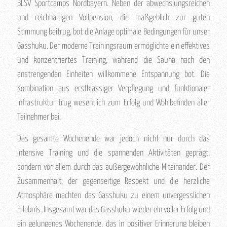
BLSV Sportcamps Nordbayern. Neben der abwechslungsreichen
und reichhaltigen Vollpension, die maßgeblich zur guten
Stimmung beitrug, bot die Anlage optimale Bedingungen für unser
Gasshuku. Der moderne Trainingsraum ermöglichte ein effektives
und konzentriertes Training, während die Sauna nach den
anstrengenden Einheiten willkommene Entspannung bot. Die
Kombination aus erstklassiger Verpflegung und funktionaler
Infrastruktur trug wesentlich zum Erfolg und Wohlbefinden aller
Teilnehmer bei.
Das gesamte Wochenende war jedoch nicht nur durch das
intensive Training und die spannenden Aktivitäten geprägt,
sondern vor allem durch das außergewöhnliche Miteinander. Der
Zusammenhalt, der gegenseitige Respekt und die herzliche
Atmosphäre machten das Gasshuku zu einem unvergesslichen
Erlebnis. Insgesamt war das Gasshuku wieder ein voller Erfolg und
ein gelungenes Wochenende, das in positiver Erinnerung bleiben