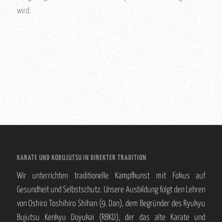
wird.
KARATE UND KOBUJUTSU IN DIREKTER TRADITION
Wir unterrichten traditionelle Kampfkunst mit Fokus auf
Gesundheit und Selbstschutz. Unsere Ausbildung folgt den Lehren
von Oshiro Toshihiro Shihan (9. Dan), dem Begründer des Ryukyu
Bujutsu Kenkyu Doyukai (RBKD), der das alte Karate und