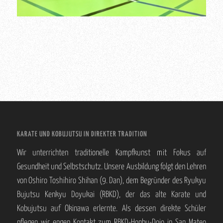
KARATE UND KOBUJUTSU IN DIREKTER TRADITION
Wir unterrichten traditionelle Kampfkunst mit Fokus auf
Gesundheit und Selbstschutz. Unsere Ausbildung folgt den Lehren
von Oshiro Toshihiro Shihan (9. Dan), dem Begründer des Ryukyu
Bujutsu Kenkyu Doyukai (RBKD), der das alte Karate und
Kobujutsu auf Okinawa erlernte. Als dessen direkte Schüler
pflegen wir engen Kontakt zum RBKD-Honbu-Dojo in San Mateo