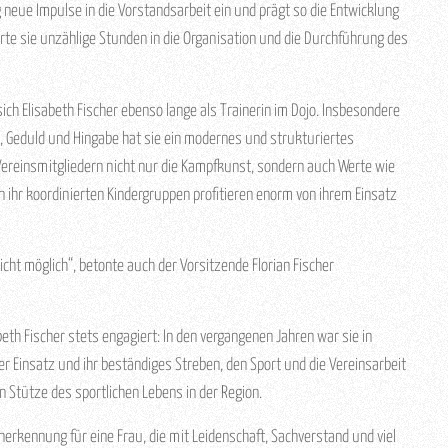
 neue Impulse in die Vorstandsarbeit ein und prägt so die Entwicklung
erte sie unzählige Stunden in die Organisation und die Durchführung des
sich Elisabeth Fischer ebenso lange als Trainerin im Dojo. Insbesondere
en, Geduld und Hingabe hat sie ein modernes und strukturiertes
ereinsmitgliedern nicht nur die Kampfkunst, sondern auch Werte wie
on ihr koordinierten Kindergruppen profitieren enorm von ihrem Einsatz
cht möglich“, betonte auch der Vorsitzende Florian Fischer
eth Fischer stets engagiert: In den vergangenen Jahren war sie in
r Einsatz und ihr beständiges Streben, den Sport und die Vereinsarbeit
n Stütze des sportlichen Lebens in der Region.
Anerkennung für eine Frau, die mit Leidenschaft, Sachverstand und viel