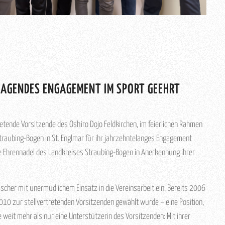
RAGENDES ENGAGEMENT IM SPORT GEEHRT
etende Vorsitzende des Oshiro Dojo Feldkirchen, im feierlichen Rahmen
traubing-Bogen in St. Englmar für ihr jahrzehntelanges Engagement
ie Ehrennadel des Landkreises Straubing-Bogen in Anerkennung ihrer
Fischer mit unermüdlichem Einsatz in die Vereinsarbeit ein. Bereits 2006
010 zur stellvertretenden Vorsitzenden gewählt wurde – eine Position,
ie weit mehr als nur eine Unterstützerin des Vorsitzenden: Mit ihrer