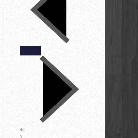
Heute
Mo.
Di.