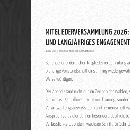
MITGLIEDERVERSAMMLUNG 2026:
UND LANGJÄHRIGES ENGAGEMEN
ALLGEMEIN
,
EHRUNGEN
,
MITGLIEDERVERSAMMLUNG
Bei unserer ordentlichen Mitgliederversammlung 
bisherige Vorstandschaft einstimmig wiedergewähl
Weise würdigen.
Der Abend stand nicht nur im Zeichen der Wahlen,
Für uns ist Kampfkunst nicht nur Training, sonder
Verantwortungsbewusstsein und Gemeinschaft wach
Anspruch seit vielen Jahren besonders deutlich. 
Verlässlichkeit, sondern wachsen Schritt für Schri