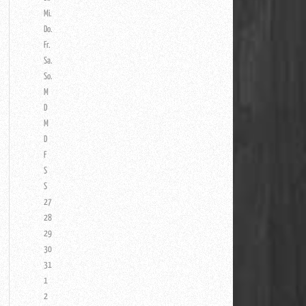
Mi.
Do.
Fr.
Sa.
So.
M
D
M
D
F
S
S
27
28
29
30
31
1
2