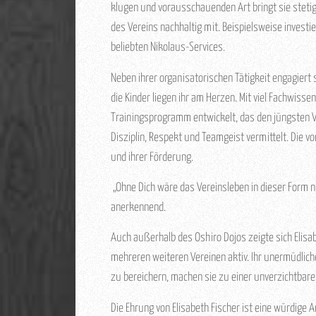
klugen und vorausschauenden Art bringt sie stetig
des Vereins nachhaltig mit. Beispielsweise investi
beliebten Nikolaus-Services.
Neben ihrer organisatorischen Tätigkeit engagiert 
die Kinder liegen ihr am Herzen. Mit viel Fachwiss
Trainingsprogramm entwickelt, das den jüngsten V
Disziplin, Respekt und Teamgeist vermittelt. Die v
und ihrer Förderung.
„Ohne Dich wäre das Vereinsleben in dieser Form ni
anerkennend.
Auch außerhalb des Oshiro Dojos zeigte sich Elisab
mehreren weiteren Vereinen aktiv. Ihr unermüdliche
zu bereichern, machen sie zu einer unverzichtbare
Die Ehrung von Elisabeth Fischer ist eine würdige 