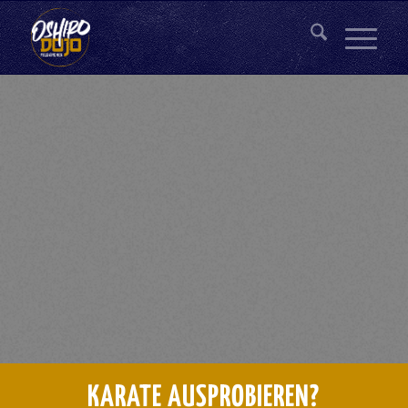
WILLKOMMEN IM OSHIRO
DOJO
Verein für okinawanische Kampfkünste
KARATE AUSPROBIEREN?