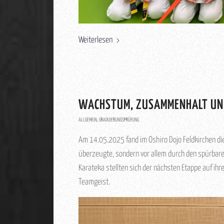
Weiterlesen
WACHSTUM, ZUSAMMENHALT UN
ALLGEMEIN
,
GRADUIERUNGSPRÜFUNG
Am 14.05.2025 fand im Oshiro Dojo Feldkirchen die
überzeugte, sondern vor allem durch den spürbar
Karateka stellten sich der nächsten Etappe auf i
Teamgeist.