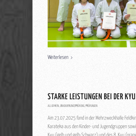
Weiterlesen
STARKE LEISTUNGEN BEI DER KY
ALLGEMEIN
,
GRADUIERUNGSPRÜFUNG
,
PRÜFUNGEN
Am 23.07.2025 fand in der Mehrzweckhalle Feldki
Karateka aus den Kinder- und Jugendgruppen sowie
Kyu (gelb und gelb-Schwarz) und des 8. Kyu (orang