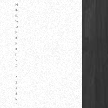
Mi.
Do.
Fr.
Sa.
So.
M
D
M
D
F
S
S
1
2
3
4
5
6
7