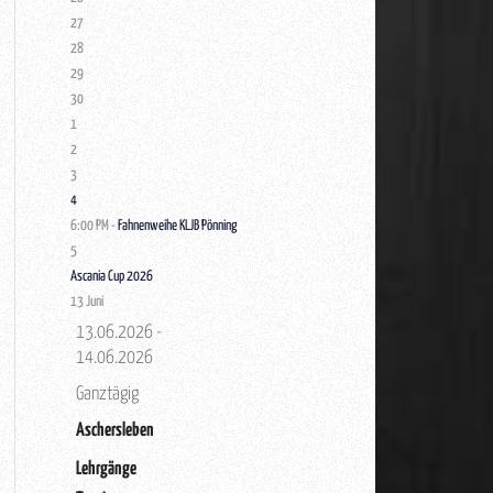
27
28
29
30
1
2
3
4
6:00 PM -
Fahnenweihe KLJB Pönning
5
Ascania Cup 2026
13
Juni
13.06.2026 -
14.06.2026
Ganztägig
Aschersleben
Lehrgänge