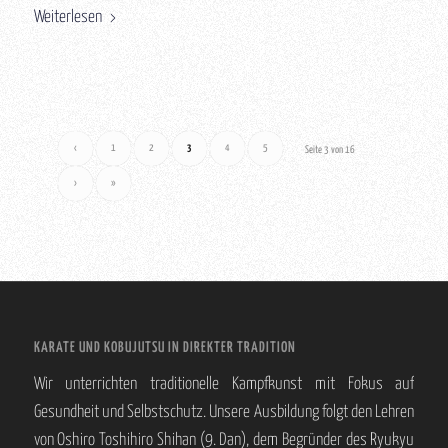
Weiterlesen
‹
1
2
3
4
5
Seite 3 von 16
›
»
KARATE UND KOBUJUTSU IN DIREKTER TRADITION
Wir unterrichten traditionelle Kampfkunst mit Fokus auf
Gesundheit und Selbstschutz. Unsere Ausbildung folgt den Lehren
von Oshiro Toshihiro Shihan (9. Dan), dem Begründer des Ryukyu