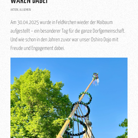
WAREN DABEI
AKTION
,
ALLGEMEIN
Am 30.04.2025 wurde in Feldkirchen wieder der Maibaum
aufgestellt – ein besonderer Tag für die ganze Dorfgemeinschaft.
Und wie schon in den Jahren zuvor war unser Oshiro Dojo mit
Freude und Engagement dabei.