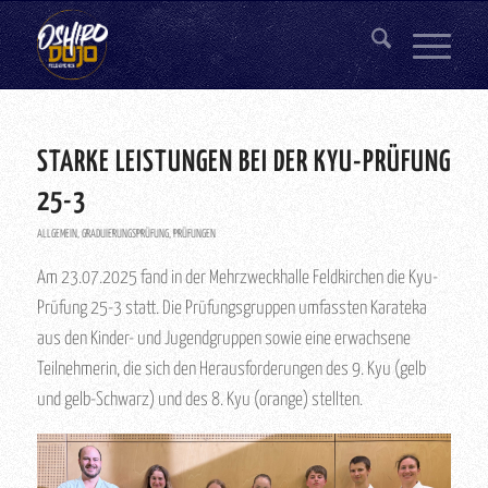
STARKE LEISTUNGEN BEI DER KYU-PRÜFUNG
25-3
ALLGEMEIN
,
GRADUIERUNGSPRÜFUNG
,
PRÜFUNGEN
Am 23.07.2025 fand in der Mehrzweckhalle Feldkirchen die Kyu-
Prüfung 25-3 statt. Die Prüfungsgruppen umfassten Karateka
aus den Kinder- und Jugendgruppen sowie eine erwachsene
Teilnehmerin, die sich den Herausforderungen des 9. Kyu (gelb
und gelb-Schwarz) und des 8. Kyu (orange) stellten.